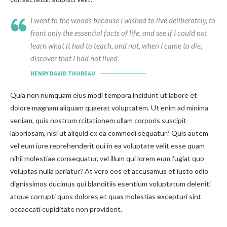
I went to the woods because I wished to live deliberately, to
front only the essential facts of life, and see if I could not
learn what it had to teach, and not, when I came to die,
discover that I had not lived.
HENRY DAVID THOREAU
Quia non numquam eius modi tempora incidunt ut labore et
dolore magnam aliquam quaerat voluptatem. Ut enim ad minima
veniam, quis nostrum rcitationem ullam corporis suscipit
laboriosam, nisi ut aliquid ex ea commodi sequatur? Quis autem
vel eum iure reprehenderit qui in ea voluptate velit esse quam
nihil molestiae consequatur, vel illum qui lorem eum fugiat quo
voluptas nulla pariatur? At vero eos et accusamus et iusto odio
dignissimos ducimus qui blanditiis esentium voluptatum deleniti
atque corrupti quos dolores et quas molestias excepturi sint
occaecati cupiditate non provident,