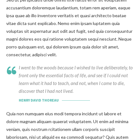
accusantium doloremque laudantium, totam rem aperiam, eaque
ipsa quae ab illo inventore veritatis et quasi architecto beatae
vitae dicta sunt explicabo. Nemo enim ipsam luptatem quia
voluptas sit aspernatur aut odit aut fugit, sed quia consequuntur
magni dolores eos qui ratione voluptatem sequi nesciunt. Neque
porro quisquam est, qui dolorem ipsum quia dolor sit amet,
consectetur, adipisci velit.
I went to the woods because I wished to live deliberately, to
front only the essential facts of life, and see if I could not
learn what it had to teach, and not, when I came to die,
discover that I had not lived.
HENRY DAVID THOREAU
Quia non numquam eius modi tempora incidunt ut labore et
dolore magnam aliquam quaerat voluptatem. Ut enim ad minima
veniam, quis nostrum rcitationem ullam corporis suscipit
laboriosam, nisi ut aliquid ex ea commodi sequatur? Quis autem