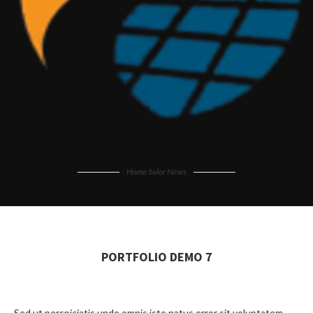
Home Solar News
PORTFOLIO DEMO 7
Sed ut perspiciatis unde omnis iste natus error sit voluptatem